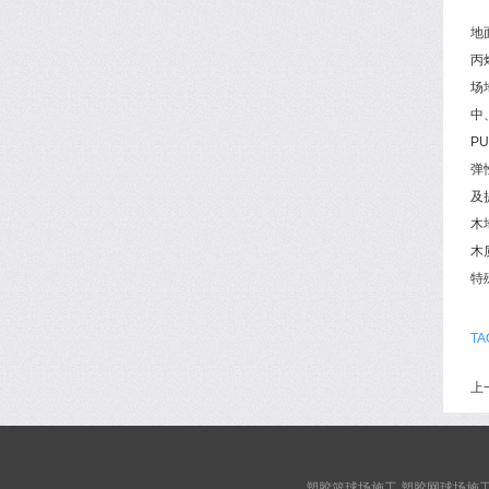
地
丙
场
中
P
弹
及
木
木
特
T
上
塑胶篮球场施工 塑胶网球场施工