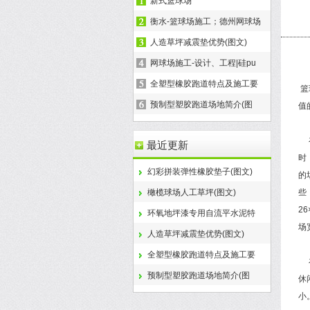
新式篮球场
衡水-篮球场施工；德州网球场
人造草坪减震垫优势(图文)
网球场施工-设计、工程|硅pu
全塑型橡胶跑道特点及施工要
篮
预制型塑胶跑道场地简介(图
值
在
最近更新
时
幻彩拼装弹性橡胶垫子(图文)
的
橄榄球场人工草坪(图文)
些
2
环氧地坪漆专用自流平水泥特
场
人造草坪减震垫优势(图文)
全塑型橡胶跑道特点及施工要
在
预制型塑胶跑道场地简介(图
休
小