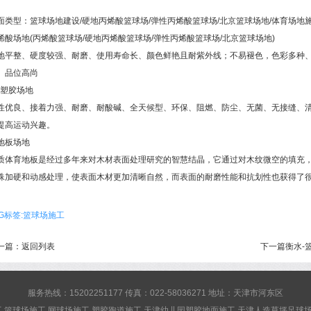
面类型：篮球场地建设/硬地丙烯酸篮球场/弹性丙烯酸篮球场/北京篮球场地/体育场地
烯酸场地(丙烯酸篮球场/硬地丙烯酸篮球场/弹性丙烯酸篮球场/北京篮球场地)
地平整、硬度较强、耐磨、使用寿命长、颜色鲜艳且耐紫外线；不易褪色，色彩多种
、品位高尚
U塑胶场地
性优良、接着力强、耐磨、耐酸碱、全天候型、环保、阻燃、防尘、无菌、无接缝、
提高运动兴趣。
地板场地
质体育地板是经过多年来对木材表面处理研究的智慧结晶，它通过对木纹微空的填充
殊加硬和动感处理，使表面木材更加清晰自然，而表面的耐磨性能和抗划性也获得了
AG标签:篮球场施工
一篇：
返回列表
下一篇
衡水-
服务热线：15202251177 传真：022-58036271 地址：天津市河东区
 篮球场施工 网球场施工 塑胶跑道施工 天津幼儿园塑胶地面施工 天津人造草坪足球场