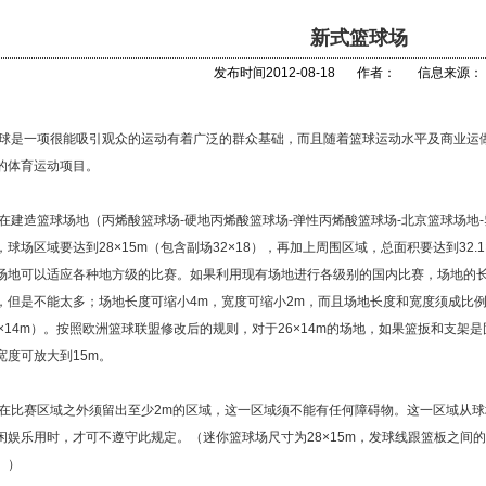
新式篮球场
发布时间2012-08-18
作者：
信息来源：
球是一项很能吸引观众的运动有着广泛的群众基础，而且随着篮球运动水平及商业运
的体育运动项目。
建造篮球场地（丙烯酸篮球场-硬地丙烯酸篮球场-弹性丙烯酸篮球场-北京篮球场地-塑
，球场区域要达到28×15m（包含副场32×18），再加上周围区域，总面积要达到32.1×
场地可以适应各种地方级的比赛。如果利用现有场地进行各级别的国内比赛，场地的
，但是不能太多；场地长度可缩小4m，宽度可缩小2m，而且场地长度和宽度须成比例
6×14m）。按照欧洲篮球联盟修改后的规则，对于26×14m的场地，如果篮扳和支
宽度可放大到15m。
比赛区域之外须留出至少2m的区域，这一区域须不能有任何障碍物。这一区域从球
闲娱乐用时，才可不遵守此规定。（迷你篮球场尺寸为28×15m，发球线跟篮板之间
。）