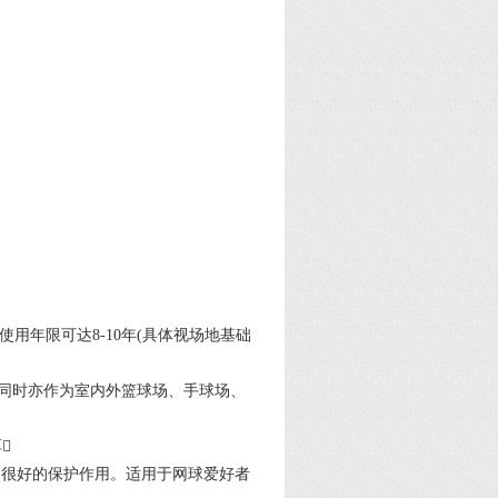
长使用年限可达
8-10
年
(
具体视场地基础
同时亦作为室内外篮球场、手球场、
厚

到很好的保护作用。适用于网球爱好者