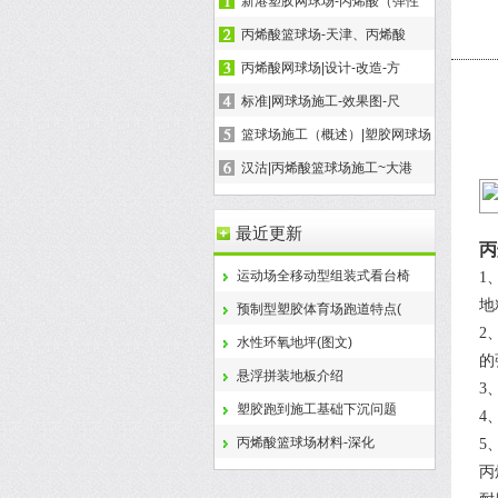
新港塑胶网球场-丙烯酸（弹性
丙烯酸篮球场-天津、丙烯酸
丙烯酸网球场|设计-改造-方
标准|网球场施工-效果图-尺
篮球场施工（概述）|塑胶网球场
汉沽|丙烯酸篮球场施工~大港
最近更新
丙
运动场全移动型组装式看台椅
1
地
预制型塑胶体育场跑道特点(
2
水性环氧地坪(图文)
的
悬浮拼装地板介绍
3
塑胶跑到施工基础下沉问题
4
丙烯酸篮球场材料-深化
5
丙